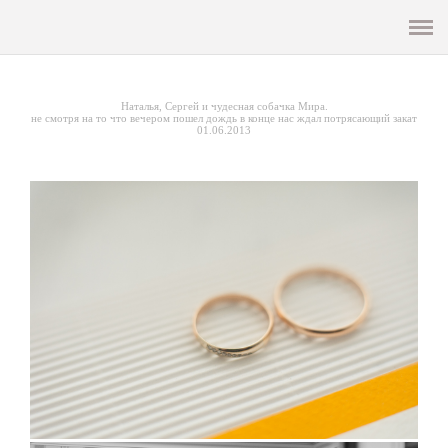
Презентация
ГЛАВНАЯ
Наталья, Сергей и чудесная собачка Мира.
не смотря на то что вечером пошел дождь в конце нас ждал потрясающий закат
01.06.2013
СВАДЬБА
LOVE STORY
СЕМЬЯ И ДЕТИ
ФОТОСЕТ
РЕПОРТАЖ/МЕРОПРИЯТИЯ
ИНФО
МАСТЕР КЛАССЫ И ОБУЧЕНИЕ