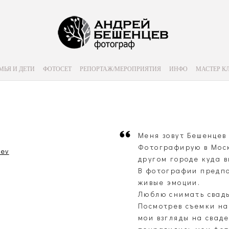
МЬЯ И ДЕТИ
ФОТОСЕТ
РЕПОРТАЖ/МЕРОПРИЯТИЯ
ИНФО
МАСТЕР К
Меня зовут Бешенцев
Фотографирую в Моск
sev
другом городе куда 
В фотографии предпо
живые эмоции.
Люблю снимать свадь
Посмотрев съемки на
мои взгляды на свад