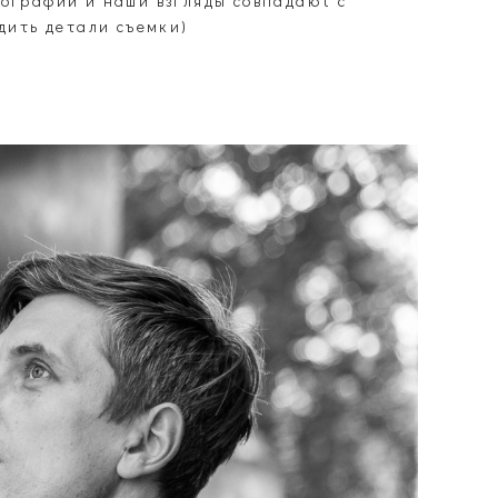
ографии и наши взгляды совпадают с
дить детали съемки)