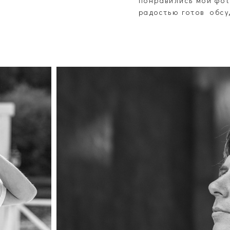
понравились мои фот
радостью готов обсу