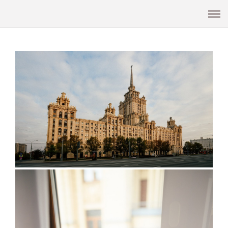
Презентация
ГЛАВНАЯ
СВАДЬБА
LOVE STORY
СЕМЬЯ И ДЕТИ
ФОТОСЕТ
РЕПОРТАЖ/МЕРОПРИЯТИЯ
ИНФО
МАСТЕР КЛАССЫ И ОБУЧЕНИЕ