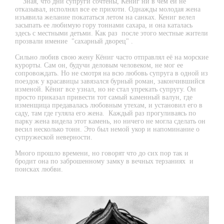
Зная, что дни супруги сочтены, Кёниг ни в чем ей не
отказывал, исполнял все ее прихоти. Однажды молодая жена
ПОЛЕЗНОЕ
изъявила желание покататься летом на санках. Кениг велел
засыпать ее любимую гору тоннами сахара, и она каталась
здесь с местными детьми. Как раз после этого местные жители
контакты
прозвали имение "сахарный дворец" .
Сильно любив свою жену Кёниг часто отправлял её на морские
BORACAY
курорты. Сам он, будучи деловым человеком, не мог ее
сопровождать. Но не смотря на всю любовь супруга в одной из
поездок у красавицы завязался бурный роман, закончившийся
изменой. Кёниг все узнал, но не стал упрекать супругу. Он
просто приказал привести тот самый каменный валун, где
изменщица предавалась любовным утехам, и установил его в
саду, там где гуляла его жена.
Каждый раз прогуливаясь по
парку жена видела этот камень, но ничего не могла сделать он
весил несколько тонн.
Это был немой укор и напоминание о
супружеской неверности
.
Много прошло времени, но говорят что до сих пор так и
бродит она по заброшенному замку в вечных терзаниях и
поисках любви.