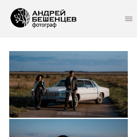
Презентация
ГЛАВНАЯ
СВАДЬБА
LOVE STORY
СЕМЬЯ И ДЕТИ
ФОТОСЕТ
РЕПОРТАЖ/МЕРОПРИЯТИЯ
ИНФО
МАСТЕР КЛАССЫ И ОБУЧЕНИЕ