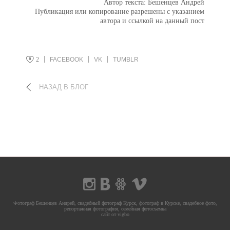
Автор текста: Бешенцев Андрей
Публикация или копирование разрешены с указанием
автора и ссылкой на данный пост
2
FACEBOOK
VK
TUMBLR
НАЗАД В БЛОГ
Фотограф Бешенцев Андрей, свадебный фотограф Курск, фотограф в Курске, свадебное фото,
репортажная фотография, семейная фотосъемка
сайт от vigbo