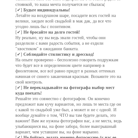
стоянкой, то ваша мечта получается не сбылась(
[✔]
Будьте индивидуальны!
Летайте на воздушном шаре, посадите всех гостей на
велики, заедьте всей свадьбой в мак дак, да все что
угодно лишь бы с позитивом.
[✔]
Не бросайте на долго гостей!
Ну реально, ну вы ведь звали гостей, чтобы они
разделили с вами радость события, а не ездили
"хвостиком" в ожидании банкета.
[✔]
Соблюдайте стилистику и дресскод!
На опыте проверено - бесполезно говорить подружкам
что будет все в определенном цвете например в
фиолетовом, все всё равно придут в разных оттенках
начиная от синего заканчивая красным. Возьмите это на
свой контроль.
[✔]
Не перекладывайте на фотографа выбор мест
куда поехать!
Решайте это совместно с фотографом. Он конечно
предложит вам кучу вариантов, но лишь те места где он
с какой то свадьбой уже был, а может и не с одной. И
вообще думайте о том, ЧТО вы там будете делать, это
важнее! Вам же нужны фотографии вас, а не места, ведь
улыбающиеся вы, на фоне забора, более выигрышный
вариант, чем уставшие вы, на фоне марьино.
[✔]
Не бойтесь делать именно фотосессию (у нас ее