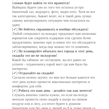
сложно будет найти то что нравится!
ПОЛЕЗНОЕ
Выбирать будете уже из того что осталось (я про
банкетный зал, ведущего, фото, видео итп). Хотя не все
так категорично, бывает везет, но в такой день лучше
контакты
самому контролировать ситуацию чем полагаться на
удачу.
[✔]
Не бойтесь спрашивать и вообще обсуждать!
BORACAY
Любой специалист на вскидку предложит вам несколько
вариантов как сократить издержки или сделать более
продуктивно, конечно при условии что это обсуждается
заблаговременно, когда еще можно что то поменять.
[✔]
Не планируйте объехать пол города в этот день,
свадьба это же не экскурсия!
Какой бы тайминг не составляли, вы все равно не
успеете - ограничьтесь парой мест где вам было бы
интересно.
[✔]
Отдыхайте на свадьбе!
Согласен нелепо звучит, но мне все больше кажется что
этот день нужно провести максимально интересно и
комфортно для себя.
[✔]
Ребята это ваш день - делайте так как хочется!
Слушать конечно советы нужно, но если вы всегда
мечтали провести свою свадьбу в шатре на свежем
воздухе или в лесу, а в итоге будете в душном
банкетном зале без окон и дверей на 8 м этаже рядом со