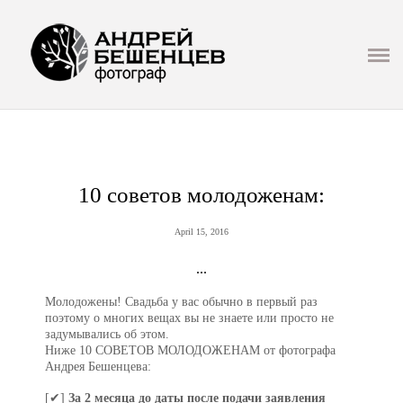
Презентация
ГЛАВНАЯ
СВАДЬБА
LOVE STORY
10 советов молодоженам:
СЕМЬЯ И ДЕТИ
April 15, 2016
ФОТОСЕТ
...
РЕПОРТАЖ/МЕРОПРИЯТИЯ
Молодожены! Свадьба у вас обычно в первый раз
поэтому о многих вещах вы не знаете или просто не
задумывались об этом.
ИНФО
Ниже 10 СОВЕТОВ МОЛОДОЖЕНАМ от фотографа
Андрея Бешенцева:
МАСТЕР КЛАССЫ И ОБУЧЕНИЕ
[✔]
За 2 месяца до даты после подачи заявления